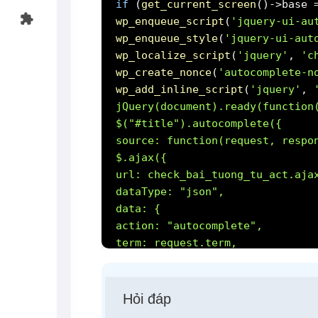
if
(
get_current_screen
()->base
wp_enqueue_script
(
'jquery-ui-au
wp_enqueue_style
(
'jquery-ui-aut
wp_localize_script
(
'jquery'
,
'c
wp_create_nonce
(
'autocomplete-n
wp_add_inline_script
(
'jquery'
,
jQuery(document).ready(function
$("#title").autocomplete({
source: function(request, respo
$.ajax({
url: check_bai_tuong_tu_act.aja
dataType: "json",
data: {
action: "autocomplete",
term: request.term,
nonce: check_bai_tuong_tu_act.n
},
success: function(data) {
Hỏi đáp
response(data);