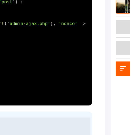
'post'
rl
(
'admin-ajax.php'
),
'nonce'
=>