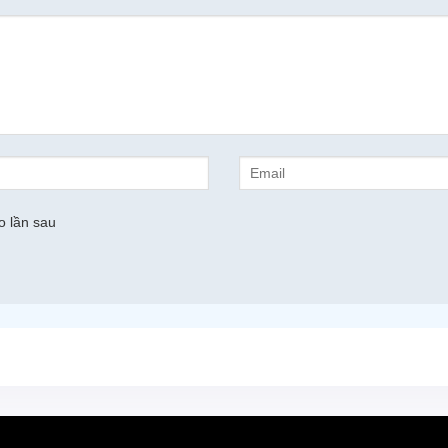
"check_trung");
99!important;}</style>").appendTo("head");
o lần sau
ts'
,
'js_check_bai_viet_tuong_tu_inline'
);
u
(
)
e-nonce'
,
'nonce'