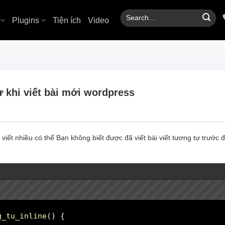
Search
Plugins
Tiện ích
Video
for:
ự khi viết bài mới wordpress
i viết nhiều có thể Bạn không biết được đã viết bài viết tương tự trướ
g_tu_inline
(
)