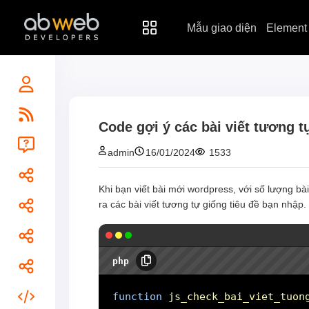
Skip
to
Mẫu giao diện
Element
content
Code gợi ý các bài viết tương t
admin
16/01/2024
1533
Khi bạn viết bài mới wordpress, với số lượng bà
ra các bài viết tương tự giống tiêu đề bạn nhập.
php
function
js_check_bai_viet_tuon