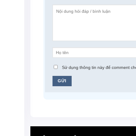
}
});
},
minLength: 3,
open: function(event, ui) {
$(".ui-autocomplete").addClass(
$("<style>.ui-front{z-index: 99
},
});
Sử dụng thông tin này để comment ch
});
'
);
}
add_action
(
'admin_enqueue_scrip
function
auto_check_bai_tuong_t
check_ajax_referer
(
'autocomplet
global
$wpdb
;