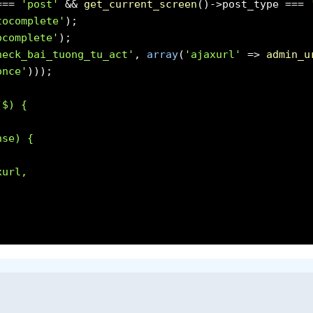
 ===
'post'
&&
get_current_screen
()->post_type ===
tocomplete'
ocomplete'
heck_bai_tuong_tu_act'
,
array
(
'ajaxurl'
=>
admin_u
once'
'
($) {
nse) {
xurl,
once,