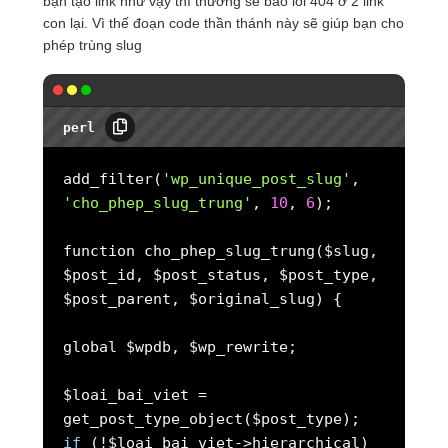
bạn tạo link như vậy thì thường sẽ báo lỗi 404 ở 2 link
con lại. Vì thế đoạn code thần thánh này sẽ giúp bạn cho
phép trùng slug
perl
add_filter(
'wp_unique_post_slug'
,
'cho_phep_slug_trung'
,
10
,
6
);
function cho_phep_slug_trung($slug,
$post_id, $post_status, $post_type,
$post_parent, $original_slug) {
global $wpdb, $wp_rewrite;
$loai_bai_viet =
if