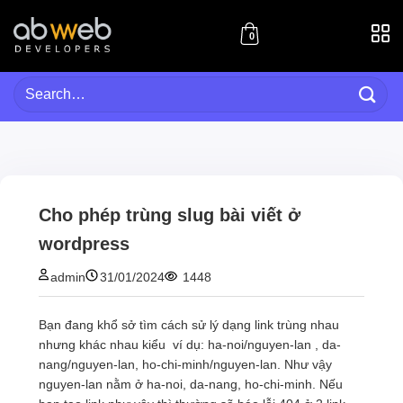
Skip
to
0
content
Search
for:
Cho phép trùng slug bài viết ở
wordpress
admin
31/01/2024
1448
Bạn đang khổ sở tìm cách sử lý dạng link trùng nhau
nhưng khác nhau kiểu ví dụ: ha-noi/nguyen-lan , da-
nang/nguyen-lan, ho-chi-minh/nguyen-lan. Như vậy
nguyen-lan nằm ở ha-noi, da-nang, ho-chi-minh. Nếu