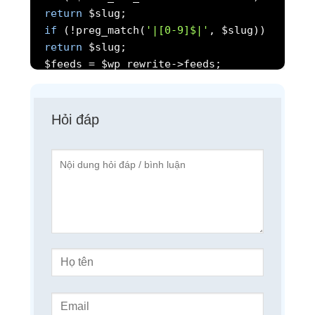
return
if
(!preg_match(
'|[0-9]$|'
return
$slug;
if
(!is_array($feeds))
$feeds = array();
Hỏi đáp
$kiem_tra_sql =
"
SELECT post_name
FROM $wpdb->posts
WHERE post_name = %s
AND post_type = %s
AND ID != %d
AND post_parent = %d
LIMIT 1"
;
$kiem_tra_ten_bai_viet = $wpdb-
>get_var($wpdb-
>prepare($kiem_tra_sql,